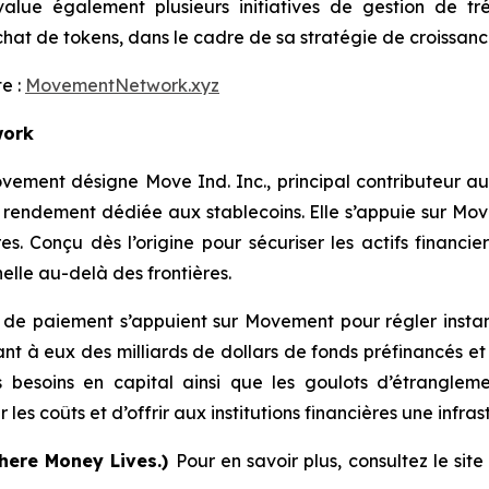
ue également plusieurs initiatives de gestion de tré
at de tokens, dans le cadre de sa stratégie de croissanc
te :
MovementNetwork.xyz
work
ovement désigne Move Ind. Inc., principal contributeur
e rendement dédiée aux stablecoins. Elle s’appuie sur M
s. Conçu dès l’origine pour sécuriser les actifs financie
elle au-delà des frontières.
 de paiement s’appuient sur Movement pour régler instant
quant à eux des milliards de dollars de fonds préfinancés 
besoins en capital ainsi que les goulots d’étranglem
es coûts et d’offrir aux institutions financières une infrast
here Money Lives.)
Pour en savoir plus, consultez le sit