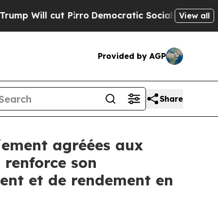
t Pirro
Democratic Socialists of America Propo
View all
Provided by AGP
Share
aiement agréées aux
 renforce son
ment et de rendement en