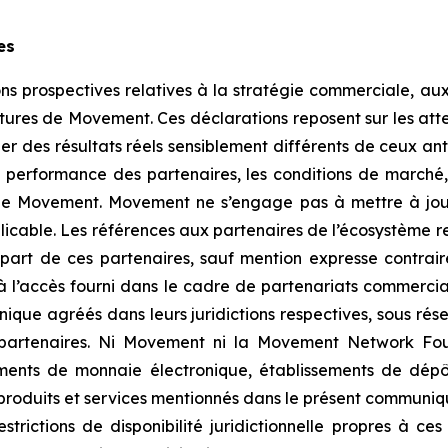
es
 prospectives relatives à la stratégie commerciale, aux 
tures de Movement. Ces déclarations reposent sur les atte
ner des résultats réels sensiblement différents de ceux an
la performance des partenaires, les conditions de march
de Movement. Movement ne s’engage pas à mettre à jour 
icable. Les références aux partenaires de l’écosystème ref
art de ces partenaires, sauf mention expresse contraire
à l’accès fourni dans le cadre de partenariats commerci
ique agréés dans leurs juridictions respectives, sous rés
es partenaires. Ni Movement ni la Movement Network F
ments de monnaie électronique, établissements de dépôt
 produits et services mentionnés dans le présent communiqu
restrictions de disponibilité juridictionnelle propres à c