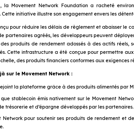
ue, la Movement Network Foundation a racheté envir
e. Cette initiative illustre son engagement envers les déten
u pour réduire les délais de règlement et abaisser le coût
de partenaires agréés, les développeurs peuvent déployer 
ue des produits de rendement adossés à des actifs réels
s. Cette infrastructure a été conçue pour permettre au
chelle, des produits financiers conformes aux exigences r
éjà sur le Movement Network :
t rejoint la plateforme grâce à des produits alimentés par
que stablecoin émis nativement sur le Movement Network.
e trésorerie et d’épargne développés par les partenaires.
Network pour soutenir ses produits de rendement et de t
e.