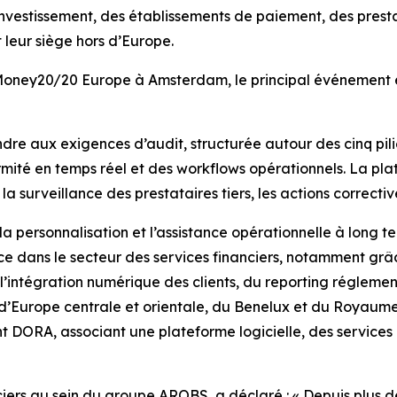
vestissement, des établissements de paiement, des prestat
 leur siège hors d’Europe.
 Money20/20 Europe à Amsterdam, le principal événement e
re aux exigences d’audit, structurée autour des cinq pil
mité en temps réel et des workflows opérationnels. La pla
 la surveillance des prestataires tiers, les actions correct
a personnalisation et l’assistance opérationnelle à long t
 dans le secteur des services financiers, notamment grâc
intégration numérique des clients, du reporting réglementa
es d’Europe centrale et orientale, du Benelux et du Royaum
nt DORA, associant une plateforme logicielle, des servi
ciers au sein du groupe AROBS, a déclaré : «
Depuis plus d