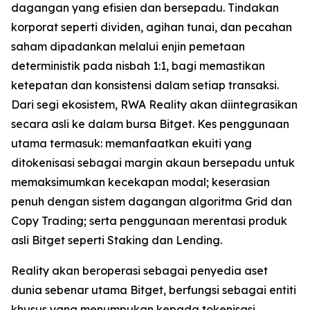
dagangan yang efisien dan bersepadu. Tindakan
korporat seperti dividen, agihan tunai, dan pecahan
saham dipadankan melalui enjin pemetaan
deterministik pada nisbah 1:1, bagi memastikan
ketepatan dan konsistensi dalam setiap transaksi.
Dari segi ekosistem, RWA Reality akan diintegrasikan
secara asli ke dalam bursa Bitget. Kes penggunaan
utama termasuk: memanfaatkan ekuiti yang
ditokenisasi sebagai margin akaun bersepadu untuk
memaksimumkan kecekapan modal; keserasian
penuh dengan sistem dagangan algoritma Grid dan
Copy Trading; serta penggunaan merentasi produk
asli Bitget seperti Staking dan Lending.
Reality akan beroperasi sebagai penyedia aset
dunia sebenar utama Bitget, berfungsi sebagai entiti
khusus yang menumpukan kepada tokenisasi