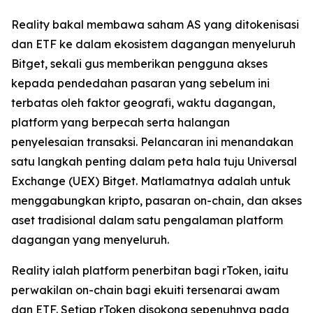
Reality bakal membawa saham AS yang ditokenisasi
dan ETF ke dalam ekosistem dagangan menyeluruh
Bitget, sekali gus memberikan pengguna akses
kepada pendedahan pasaran yang sebelum ini
terbatas oleh faktor geografi, waktu dagangan,
platform yang berpecah serta halangan
penyelesaian transaksi. Pelancaran ini menandakan
satu langkah penting dalam peta hala tuju Universal
Exchange (UEX) Bitget. Matlamatnya adalah untuk
menggabungkan kripto, pasaran on-chain, dan akses
aset tradisional dalam satu pengalaman platform
dagangan yang menyeluruh.
Reality ialah platform penerbitan bagi rToken, iaitu
perwakilan on-chain bagi ekuiti tersenarai awam
dan ETF. Setiap rToken disokong sepenuhnya pada