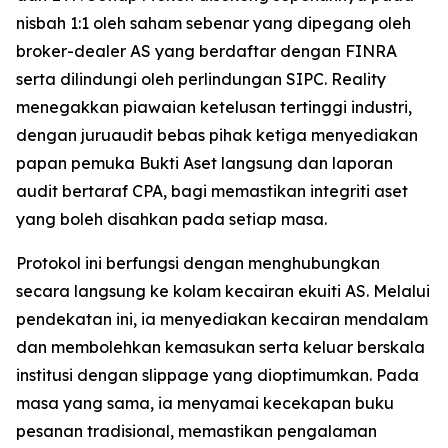
nisbah 1:1 oleh saham sebenar yang dipegang oleh
broker-dealer AS yang berdaftar dengan FINRA
serta dilindungi oleh perlindungan SIPC. Reality
menegakkan piawaian ketelusan tertinggi industri,
dengan juruaudit bebas pihak ketiga menyediakan
papan pemuka Bukti Aset langsung dan laporan
audit bertaraf CPA, bagi memastikan integriti aset
yang boleh disahkan pada setiap masa.
Protokol ini berfungsi dengan menghubungkan
secara langsung ke kolam kecairan ekuiti AS. Melalui
pendekatan ini, ia menyediakan kecairan mendalam
dan membolehkan kemasukan serta keluar berskala
institusi dengan slippage yang dioptimumkan. Pada
masa yang sama, ia menyamai kecekapan buku
pesanan tradisional, memastikan pengalaman