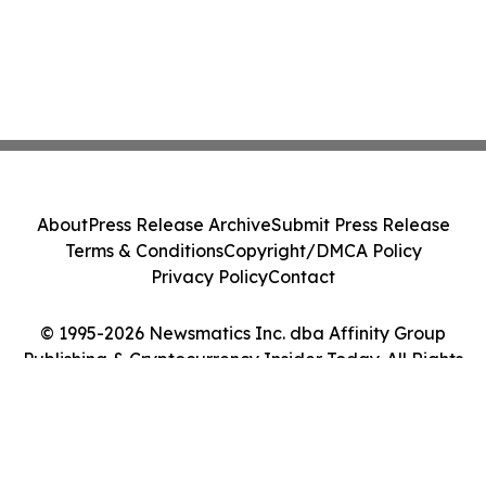
About
Press Release Archive
Submit Press Release
Terms & Conditions
Copyright/DMCA Policy
Privacy Policy
Contact
© 1995-2026 Newsmatics Inc. dba Affinity Group
Publishing & Cryptocurrency Insider Today. All Rights
Reserved.
Cookie Settings / Your Privacy Choices