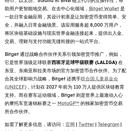
特币、以太坊、Solana 和 BNB 链上代币的互操作性，帮
助用户更智能地交易。在去中心化领域，
Bitget Wallet
是
一款日常金融应用，其设计初衷是让加密货币变得简单、安
全，并融入日常金融场景。该应用服务超 8,000 万用户，
将区块链基础设施与现实世界金融连接起来，提供出入金、
交易、理财与支付功能无缝衔接的一站式平台。
Bitget 通过战略合作伙伴关系引领加密货币推广，例如，
它是世界顶级足球联赛
西班牙足球甲级联赛 (LALIGA)
在
东亚、东南亚和拉美市场的官方加密货币合作伙伴。为了配
合其全球影响力战略，Bitget 还携手
联合国儿童基金会
(UNICEF)
，计划在 2027 年前为 110 万人提供区块链教育
支持。而在赛车运动领域，Bitget 则是世界上最激动人心
的摩托车竞速锦标赛之一
MotoGP™
的独家加密货币交易
所合作伙伴。
如需了解更多信息，请访问：
官网
|
Twitter
|
Telegram
|