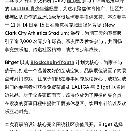
全球最大的全景交易所 (UEX)
Bitget
参与了在马尼拉举办
的
LALIGA 青少年锦标赛
，为这项聚焦体育推广、社区共
建与团队协作的亚洲顶级草根足球赛事提供支持。本次赛事
于 11 月 14 日至 16 日在新克拉克城田径体育场 (New
Clark City Athletics Stadium) 举行，为期三天的赛事吸
引了逾 7,000 名青少年球员、亲友团及教练参与，共同畅
享竞技乐趣、传递社区精神、助力青少年成长。
Bitget 以其
Blockchain4Youth
计划为核心，为家长与
孩子们打造一个温馨友好的互动空间。品牌展位设置了简易
点球射门游戏，让孩子们能在赛事间隙放松身心，成功完成
射门的参与者可获得免费茶点及 LALIGA 与 Bitget 联名周
边礼品。对于众多家庭而言，该展位成为了便捷的集合点，
在紧凑的赛事日程中提供了荫凉休息区、饮用水补给以及欢
乐互动时光。
本次赛事的设计核心完全围绕社区价值展开。Bitget 选择