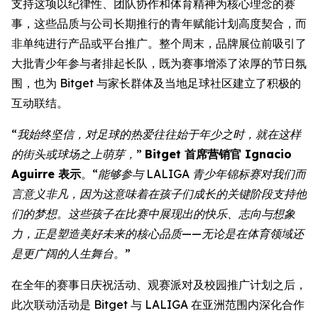
支持这项以纪律性、团队协作和体育精神为核心理念的赛
事，这些品质与公司长期推行的青年赋能计划高度契合，而
非单纯进行产品或平台推广。整个周末，品牌展位前吸引了
大批青少年参与者排起长队，既为赛事增添了浓厚的节日氛
围，也为 Bitget 与家长群体及当地足球社区建立了积极的
互动联结。
“我始终坚信，对足球的热爱往往始于年少之时，就在这样
的街头或球场之上萌芽，”
Bitget 首席营销官 Ignacio
Aguirre 表示
。
“能够参与 LALIGA 青少年锦标赛对我们而
言意义非凡，因为这意味着在孩子们成长的关键阶段支持他
们的梦想。这些孩子在比赛中展现出的快乐、志向与想象
力，正是塑造美好未来的核心品质——无论是在体育领域还
是更广阔的人生舞台。”
在全年的赛事日庆祝活动、观赛派对及校园推广计划之后，
此次联动活动是 Bitget 与 LALIGA 在亚洲范围内深化合作