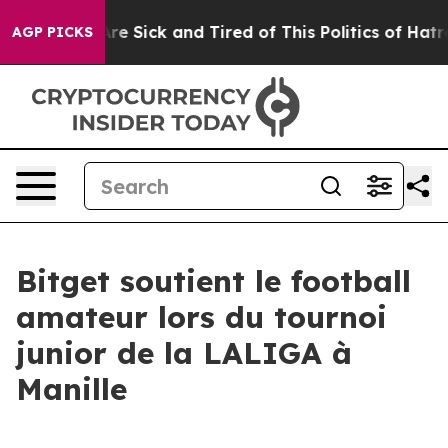
People Are Sick and Tired of This Politics of Hatred”
T
AGP PICKS
Bitget soutient le football
amateur lors du tournoi
junior de la LALIGA à
Manille