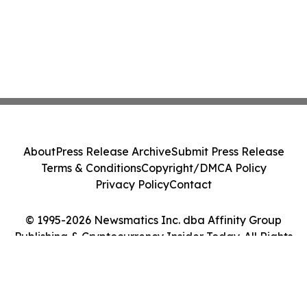
About
Press Release Archive
Submit Press Release
Terms & Conditions
Copyright/DMCA Policy
Privacy Policy
Contact
© 1995-2026 Newsmatics Inc. dba Affinity Group
Publishing & Cryptocurrency Insider Today. All Rights
Reserved.
Cookie Settings / Your Privacy Choices