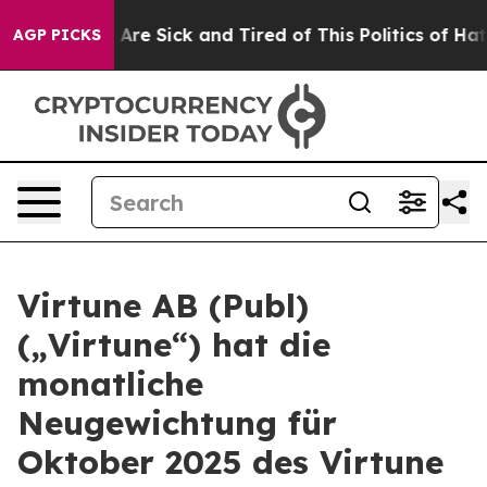
: “People Are Sick and Tired of This Politics of Hatred
AGP PICKS
Virtune AB (Publ)
(„Virtune“) hat die
monatliche
Neugewichtung für
Oktober 2025 des Virtune